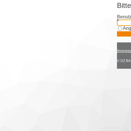
Bitt
Benutz
Ang
Impres
© DZ BAN