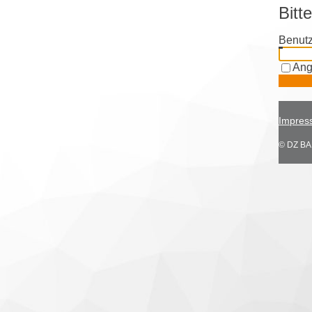
Bitt
Benutz
Ang
Impres
© DZ BAN