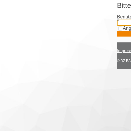
Bitt
Benutz
Ang
Impres
© DZ BAN